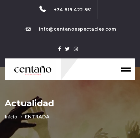
+34 619 422 551
info@centanoespectacles.com
Toggl
naviga
Actualidad
Inicio
ENTRADA