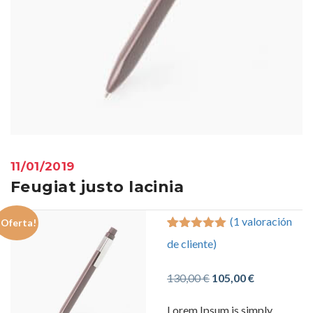
11/01/2019
Feugiat justo lacinia
(
1
valoración
¡Oferta!
5.00
5
1
out of
de cliente)
based on
customer
rating
El
El
130,00
€
105,00
€
precio
precio
Lorem Ipsum is simply