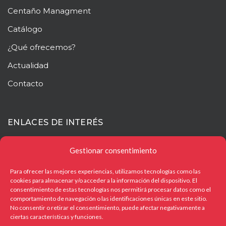
Centaño
Managment
Catálogo
¿Qué ofrecemos?
Actualidad
Contacto
ENLACES DE INTERÉS
Mapa web
Gestionar consentimiento
Aviso legal
Para ofrecer las mejores experiencias, utilizamos tecnologías como las
cookies para almacenar y/o acceder a la información del dispositivo. El
Política de privacidad
consentimiento de estas tecnologías nos permitirá procesar datos como el
comportamiento de navegación o las identificaciones únicas en este sitio.
Política de cookies
No consentir o retirar el consentimiento, puede afectar negativamente a
ciertas características y funciones.