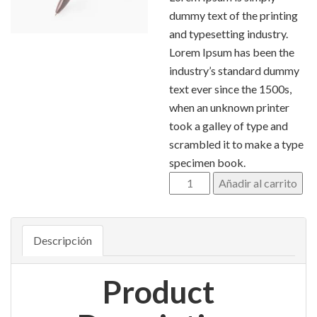
original
actual
dummy text of the printing
era:
es:
and typesetting industry.
130,00 €.
105,00 €.
Lorem Ipsum has been the
industry’s standard dummy
text ever since the 1500s,
when an unknown printer
took a galley of type and
scrambled it to make a type
specimen book.
Añadir al carrito
Descripción
Product